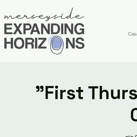
Cas
"First Thur