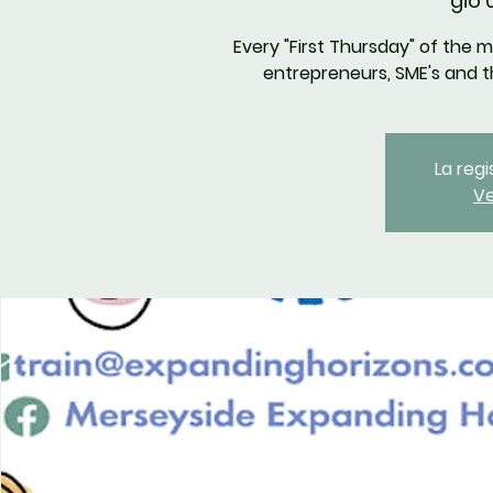
gio 
Every "First Thursday" of the 
entrepreneurs, SME's and th
La reg
Ve