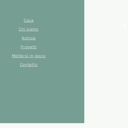
Casa
Chi siamo
Notizia
© 2022 di Merse
Numero di
Progetti
Mettersi in gioco
Contatto