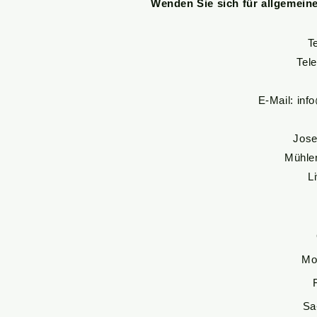
Wenden Sie sich für allgemein
T
Tel
E-Mail:
inf
Jose
Mühle
L
Mo
Sa