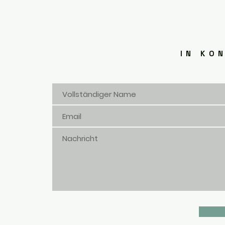
IN KO