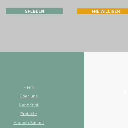
SPENDEN
FREIWILLIGER
Heim
Über uns
Nachricht
© 2022 by Mer
Registri
Projekte
Machen Sie mit