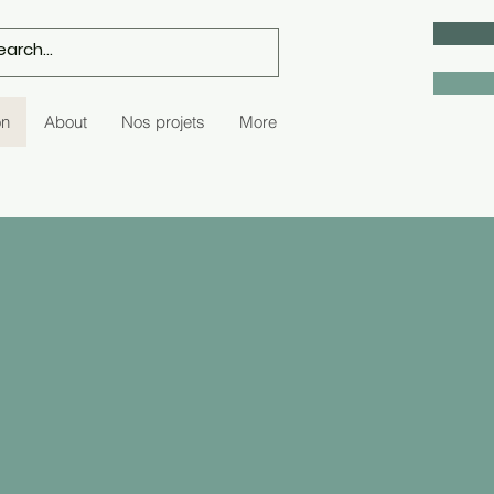
on
About
Nos projets
More