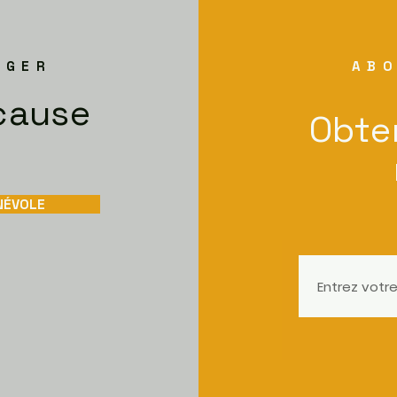
NGER
ABO
cause
Obte
NÉVOLE