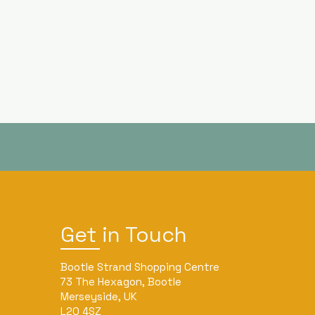
Get in Touch
Bootle Strand Shopping Centre
73 The Hexagon, Bootle
Merseyside, UK
L20 4SZ